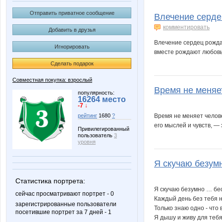
Alice in Ultraland
AnnaSi
Отправить приватное сообщение
Влечение сердец
комментировать
Добавить в друзья
Влечение сердец рождае
Игнорировать
Kinelie
KissNe
вместе рождают любовь
Сделать подарок
Совместная покупка: взрослый
Время не меняет
MIX-2-MISS
Marionn
популярность:
16264 место
-7 ↓
Время не меняет челове
рейтинг
1680
?
его мыслей и чувств, — 
Привилегированный
пользователь
3
OLGA2202
Oksige
уровня
Я скучаю безумн
Статистика портрета:
Somal
Sova 77
Я скучаю безумно … бе
сейчас просматривают портрет - 0
Каждый день без тебя н
зарегистрированные пользователи
Только знаю одно - что 
посетившие портрет за 7 дней - 1
Я дышу и живу для тебя