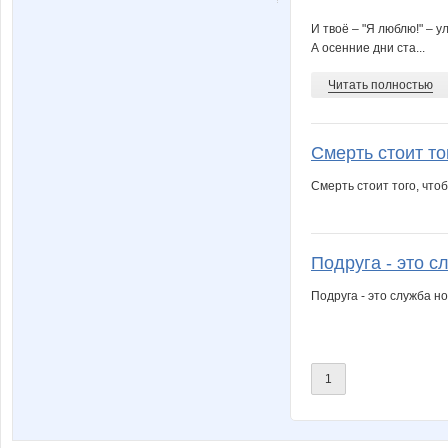
basik95
bomar
И твоё – "Я люблю!" – у
А осенние дни ста...
Читать полностью
gorjulval
helena
Смерть стоит тог
lestia
ludoche
Смерть стоит того, чтоб
Подруга - это сл
sofia55
sparrow
Подруга - это служба н
ольгунчик
отличк
1