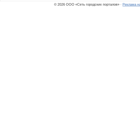
АРИСИЯ
Б@гир
© 2026 ООО «Сеть городских порталов» ·
Реклама н
Флёнушка
Флор
Лаппа
Лепесток Л
Мил@н@
Мыш
Оксанушка
ОттоГр
Стильный ребенок
Света н