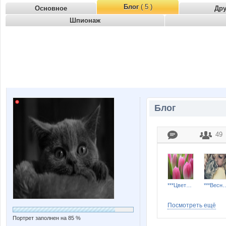
Блог
( 5 )
Основное
Др
Шпионаж
Блог
49
***Цветы***
***Весн
Посмотреть ещё
Портрет заполнен на 85 %