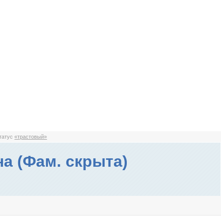
статус
«трастовый»
а (Фам. скрыта)