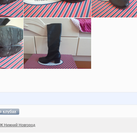
 в
клубах
Ж Нижний Новгород