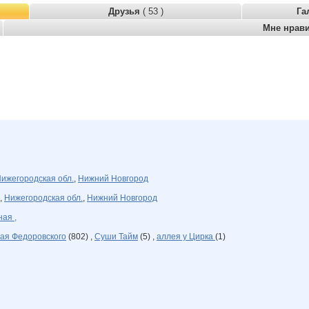
Друзья
( 53 )
Га
Мне нрав
ижегородская обл.
,
Нижний Новгород
,
Нижегородская обл.
,
Нижний Новгород
ая ,
ая Федоровского
(802) ,
Суши Тайм
(5) ,
аллея у Цирка
(1)