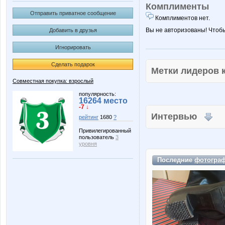
Комплименты
Отправить приватное сообщение
Комплиментов нет.
Вы не авторизованы! Чтоб
Добавить в друзья
Игнорировать
Сделать подарок
Метки лидеров
Совместная покупка: взрослый
популярность:
16264 место
-7 ↓
Интервью
рейтинг
1680
?
Привилегированный
пользователь
3
уровня
Последние
фотогра