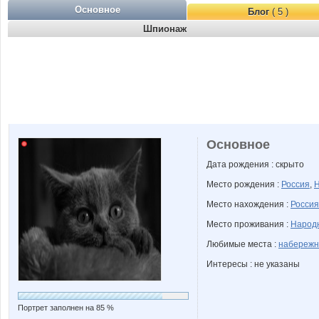
Основное
Блог
( 5 )
Шпионаж
Основное
Дата рождения : скрыто
Место рождения :
Россия
,
Н
Место нахождения :
Россия
Место проживания :
Народн
Любимые места :
набережн
Интересы : не указаны
Портрет заполнен на 85 %