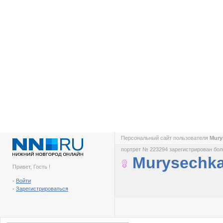
Персональный сайт пользователя
Mury
портрет № 223294 зарегистрирован боле
Murysechk
Привет, Гость !
-
Войти
-
Зарегистрироваться