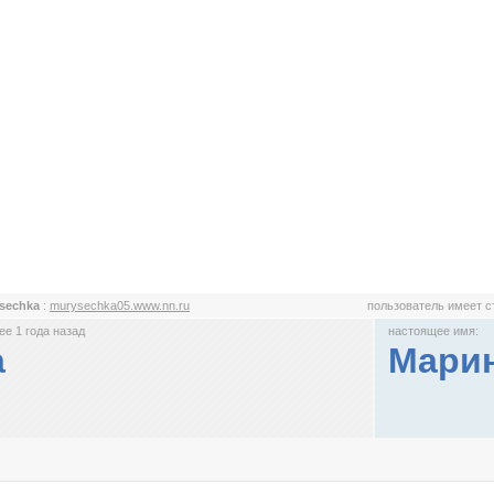
sechka
:
murysechka05.www.nn.ru
пользователь имеет 
е 1 года назад
настоящее имя:
a
Марин